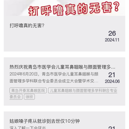
打呼噜真的无害？
26
2024.11
热烈庆祝青岛市医学会儿童耳鼻咽喉与颜面管理多学
21
科联合委员会成立大会暨学术交流会顺利召开
2024年6月20日，青岛市医学会儿童耳鼻咽喉与颜
面管理多学科联合专业委员会成立大会暨学术交流
2024.06
会在青岛颐中皇冠假日酒店成功召开。
青岛开泰耳鼻喉医院
儿童耳鼻咽喉与颜面管理多学科联合专业
委员会
徐欣
姑娘嗓子疼从就诊到去世仅10分钟
深入了解一下会厌炎