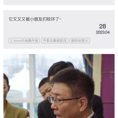
它又又又被小朋友们咬坏了~
28
2023.04
2.3mm纤维鼻内镜
开泰耳鼻喉医院
腺样体肥大