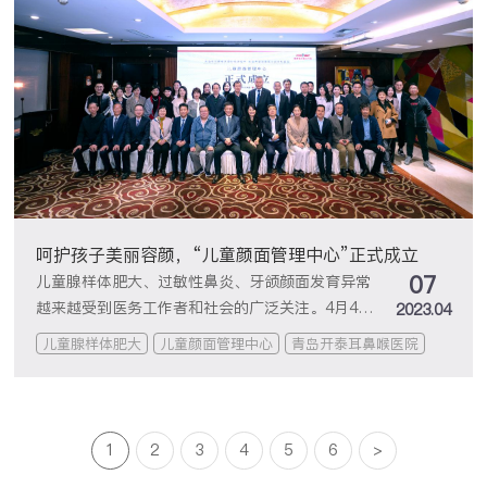
人”的一天是怎么度过的？
呵护孩子美丽容颜，“儿童颜面管理中心”正式成立
07
儿童腺样体肥大、过敏性鼻炎、牙颌颜面发育异常
越来越受到医务工作者和社会的广泛关注。4月4日
2023.04
下午，青岛开泰耳鼻喉头颈外科医院、青岛市耳鼻
儿童腺样体肥大
儿童颜面管理中心
青岛开泰耳鼻喉医院
喉头颈外科研究所联合成立的“儿童颜面管理中
心”成立大会在青岛花园大酒店隆重举行
1
2
3
4
5
6
>