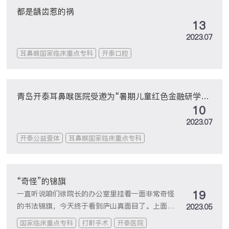
都是龋齿惹的祸
13
2023.07
耳鼻喉国家临床重点专科
开泰口腔
青岛开泰耳鼻喉医院受邀为“暑期儿童红色金融研学教
10
育特训营”的同学们提供公益查体
2023.07
开泰公益查体
耳鼻喉国家临床重点专科
“奇怪”的锦旗
19
一直听说咱们徐院长的办公室里挂着一面非常奇怪
的书法锦旗，今天终于看到庐山真面目了。上面居
2023.05
然写着——
国家临床重点专科
打鼾手术
开泰医院