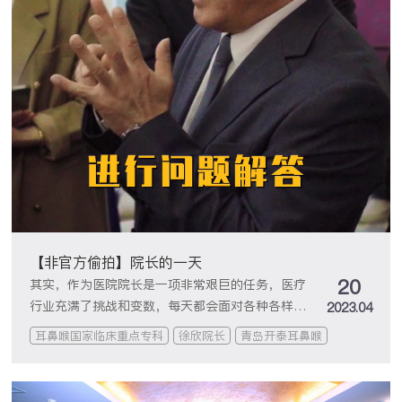
【非官方偷拍】院长的一天
20
其实，作为医院院长是一项非常艰巨的任务，医疗
行业充满了挑战和变数，每天都会面对各种各样的
2023.04
紧急情况和突发事件。我们的徐院长就是在这种情
耳鼻喉国家临床重点专科
徐欣院长
青岛开泰耳鼻喉
况下日复一日、年复一年不停奔波和努力，确保医
院的运营和患者的健康。最近，我听说小助理给徐
院长录制了Vlog，想不想知道这个“开泰No.1大忙