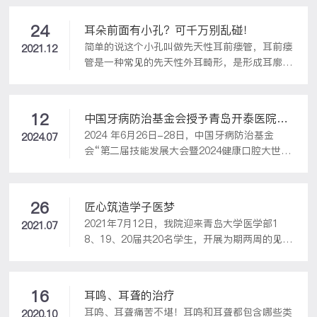
开泰耳鼻喉头颈外科医院在春光山色远洋自然小
区开展健康义诊便民服务活动。
24
耳朵前面有小孔？可千万别乱碰！
简单的说这个小孔叫做先天性耳前瘘管，耳前瘘
2021.12
管是一种常见的先天性外耳畸形，是形成耳廓的
鳃弓融合不良或鳃沟封闭不全所致，有单侧也有
双侧的、发病率单多于双。先天性耳前瘘管平时
一般无症状，仅偶有局部刺痒，轻挤可有少许白
12
中国牙病防治基金会授予青岛开泰医院口
色分泌物伴微臭，不发炎对健康没有影响，可一
2024 年6月26日-28日，中国牙病防治基金
腔科“健康口腔推广基地”称号
2024.07
旦炎症感染、形成脓肿就会很难控制，反复发
会“第二届技能发展大会暨2024健康口腔大世
作，需要手术切开脓肿引流和炎症控制后对瘘管
界”会议在安徽合肥顺利召开。会上，基金会举
进行切除，而且很多是从婴幼儿发病感染，对儿
行了“健康口腔推广基地”授牌仪式，青岛开泰
童身心健康影响很大。耳前瘘管可以单独发生而
耳鼻喉头颈外科医院荣获“健康口腔推广基
不伴有其他耳部畸形，也有少数人同时伴有腭
26
匠心筑造学子医梦
地”称号。
裂，副耳廓、耳廓发育不全，遗传性耳聋等先
2021年7月12日，我院迎来青岛大学医学部1
2021.07
天...
8、19、20届共20名学生，开展为期两周的见
习“热潮”。徐欣院长对本次见习生们的学习可
谓用心良苦。在忙碌的临床工作中安排各工作岗
位为见习生开辟出一条畅通无阻的学习通道，各
16
耳鸣、耳聋的治疗
部门都有特定科室的带教老师跟进讲解，关注每
耳鸣、耳聋痛苦不堪！耳鸣和耳聋都包含哪些类
2020.10