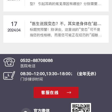
一位见习生的学习感受，指导、检验学习成果。
型？ 引起耳鸣的常见原因有哪些？分别需要如
在全国疫情未定的此时，严谨、妥善保护好每位
何治疗？引起耳聋的常见原因有哪些？分别需要
见习生的人身安全与饮食健康，得到了见习生们
如何治疗？耳部平时应该如何养护来避免耳鸣、
的一致敬重。作为国家临床重点专科、青岛市耳
耳聋问题的出现？耳鸣、耳聋痛苦不堪！很多人
鼻喉头颈外科研究所、青岛市耳鼻...
17
“医生说我变态？不，其实是身体在‘超
饱受耳鸣耳聋之苦，耳鸣的无时无刻不被噪音包
标题党预警！别误会，这里说的“变态”可不是
敏’秀演技！”——轻松解读变态反应及其
2024.04
围着，往往彻夜难眠，苦不堪言，想想都难受。
指您的性格哦，而是您可能正在经历的“超敏反
应对策略
耳聋患者与人交流极不方便，在一家人聊天时尤
应”，也就是医学术语中的“变态反应”。想象一
其显得孤独无助，长此生活在“无声的世
下，您的免疫系统是个略带戏剧感的演员，偶尔
界”里，不可避免也会对身心健康有严重影响。
会对某些无害物质（比如尘螨、花粉、动物毛发
等）过于敏感，上演一场夸张的防御大戏，让您
0532-88708086
饱受过敏性鼻炎、哮喘、皮疹等困扰。别慌，今
医院电话
天我们就来揭开这位“戏精”免疫系统的面纱，
08:30-12:00,13:30-18:00；（全年无休）
并送上应对它的轻松妙招。
门诊接诊时间
客服在线
官方微信