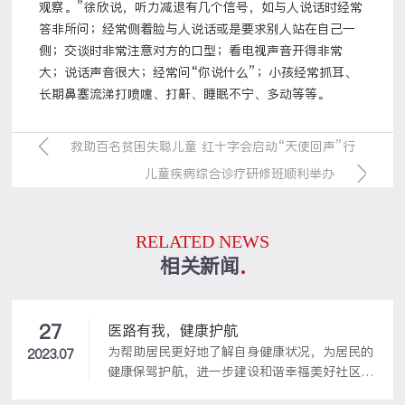
观察。”徐欣说，听力减退有几个信号，如与人说话时经常
答非所问；经常侧着脸与人说话或是要求别人站在自己一
侧；交谈时非常注意对方的口型；看电视声音开得非常
大；说话声音很大；经常问“你说什么”；小孩经常抓耳、
长期鼻塞流涕打喷嚏、打鼾、睡眠不宁、多动等等。
救助百名贫困失聪儿童 红十字会启动“天使回声”行
动 今起接受患儿报名
儿童疾病综合诊疗研修班顺利举办
RELATED NEWS
相关新闻
27
医路有我，健康护航
为帮助居民更好地了解自身健康状况，为居民的
2023.07
健康保驾护航，进一步建设和谐幸福美好社区，
7月21日上午，中韩街道春光山色社区联合青岛