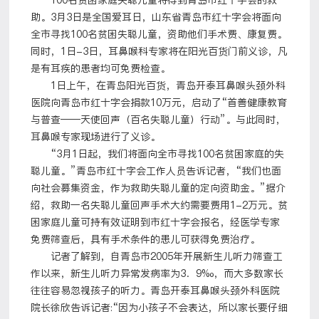
100名贫困家庭失聪儿童将得到青岛市红十字会的救
助。3月3日是全国爱耳日，山东省青岛市红十字会将面向
全市寻找100名贫困失聪儿童，资助他们手术费、康复费。
同时，1日-3日，耳鼻喉科专家将在阳光百货门前义诊，凡
是有耳疾的患者均可免费检查。
1日上午，在青岛阳光百货，青岛开泰耳鼻喉头颈外科
医院向青岛市红十字会捐款10万元，启动了“首善健康教育
与普查——天使回声（百名失聪儿童）行动”。与此同时，
耳鼻喉专家现场进行了义诊。
“3月1日起，我们将面向全市寻找100名贫困家庭的失
聪儿童。”青岛市红十字会工作人员告诉记者，“我们也面
向社会募集资金，作为救助失聪儿童的定向资助金。”据介
绍，救助一名失聪儿童回声手术大约需要费用1-2万元。贫
困家庭儿童可持有效证明到市红十字会报名，经医学专家
免费筛查后，具有手术条件的患儿可获得免费治疗。
记者了解到，自青岛市2005年开展新生儿听力筛查工
作以来，新生儿听力异常发病率为3．9‰，而大多数家长
往往容易忽视孩子的听力。青岛开泰耳鼻喉头颈外科医院
院长徐欣告诉记者:“因为小孩子不会表达，所以家长要仔细