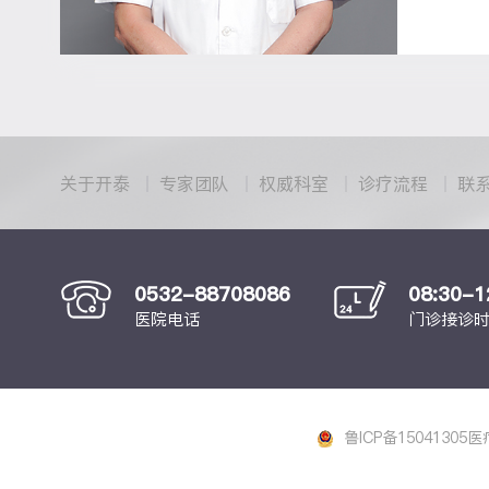
关于开泰
专家团队
权威科室
诊疗流程
联
0532-88708086
08:30-
医院电话
门诊接诊
鲁ICP备15041305
医