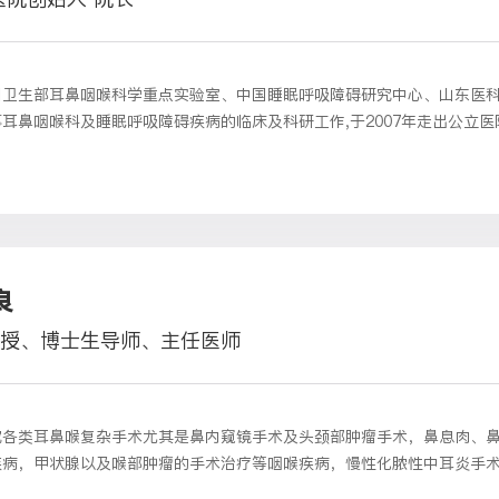
国卫生部耳鼻咽喉科学重点实验室、中国睡眠呼吸障碍研究中心、山东医
耳鼻咽喉科及睡眠呼吸障碍疾病的临床及科研工作,于2007年走出公立医
院模式创立了青岛开泰耳鼻喉头颈外科医院。
良
授、博士生导师、主任医师
究各类耳鼻喉复杂手术尤其是鼻内窥镜手术及头颈部肿瘤手术，鼻息肉、
疾病，甲状腺以及喉部肿瘤的手术治疗等咽喉疾病，慢性化脓性中耳炎手