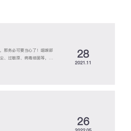
28
，那务必可要当心了！咽喉部
尘、过敏原、病毒细菌等，在
2021.11
慢性咽喉炎。邻近或全身疾病
分泌物刺激、消化不良、胃食
同，如病毒细菌感染、它具有
26
2022.05