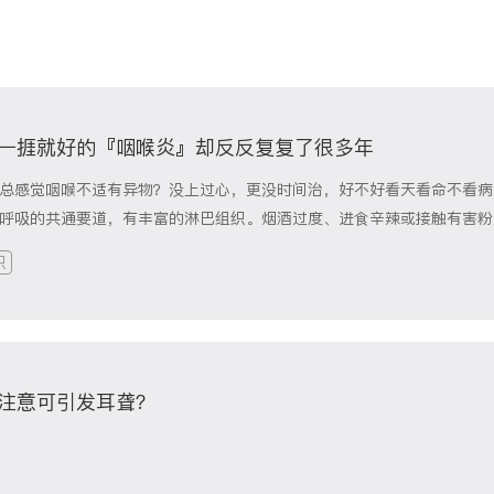
一捱就好的『咽喉炎』却反反复复了很多年
总感觉咽喉不适有异物？没上过心，更没时间治，好不好看天看命不看病
呼吸的共通要道，有丰富的淋巴组织。烟酒过度、进食辛辣或接触有害粉
反复刺激下，都极易引发咽喉炎。急性咽喉炎久拖不治、迁延不愈会转为
识
性咽喉炎长期不愈，如慢性鼻炎、张口呼吸、慢性扁桃体炎、呼吸道炎性
内分泌功能紊乱、免疫功能异常等会加重慢性咽喉炎。急性咽喉炎稍显不
...
注意可引发耳聋？