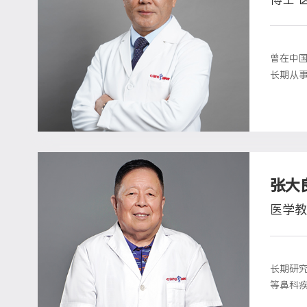
曾在中
长期从事
专家办
张大
医学教
长期研
等鼻科