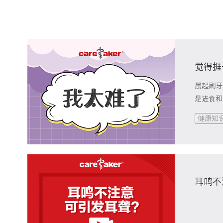
觉得捱
晨起刷牙
是进食和
致病因素
健康知
可导致慢
管反流、
传染性！全
耳鸣不