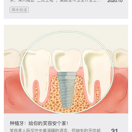
求，深入推进“三优工程”，激励全市卫生计生工作
2020.10
人员爱岗敬业、文明行医，弘扬“不畏艰苦、甘于
媒体报道
奉献、救死扶伤、大爱无疆”的行业精神，进一步
营造“廉洁行医、平等仁爱、真诚重义”的职业道德
风范，青岛市卫生和计划生育委员会在全市卫生计
生系统开展“寻找最美医生”活动。
种植牙：给你的笑容安个家！
31
笑容是人际交往中最温暖的语言，但缺失的牙齿却