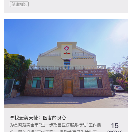
绪及警示危险信号等重要作用，研究显示，嗅觉障
健康知识
碍患者发生意外的几率要高于嗅觉正常者。一边是
防暑的空调房，一边是干燥的秋季，每年的夏末秋
初，都是人群与鼻炎间的“角逐和较量”。鼻炎患者
不仅鼻塞，而且“心塞”，为什么鼻子一年比一年
更“脆弱”？鼻塞、流鼻涕、鼻痒、打喷嚏等过敏性
鼻炎症状与感冒颇为相似，极易混淆，而误诊误
治、滞后治疗易反复和加重病情，直至出现嗅觉障
碍。9月青岛开海了！青岛开泰医院耳鼻喉科专家
提醒：不建议过...
寻找最美天使：医者的良心
15
为贯彻落实全市“进一步改善医疗服务行动”工作要