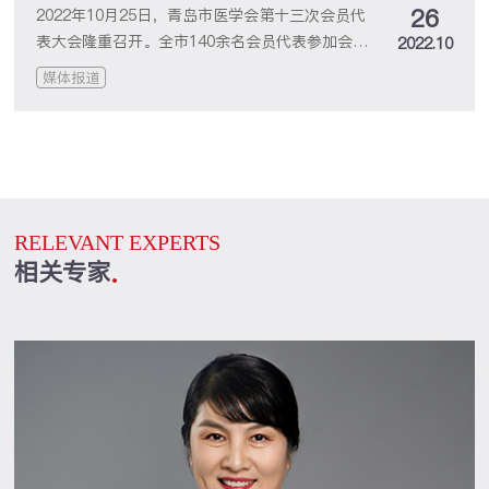
26
长
2022年10月25日，青岛市医学会第十三次会员代
表大会隆重召开。全市140余名会员代表参加会
2022.10
议，青岛市卫生健康委员会主任薄涛、青岛市科学
媒体报道
技术协会党组书记、主席王建等领导出席会议，会
议由青岛市卫生健康委员会副局级领导干部吕富杰
主持。会议审议通过第十二届理事会工作报告、第
十二届理事会财务工作报告、《青岛市医学会章
程》的修订说明、《青岛市医学会专科分会管理办
法》的修订说明，选举产生新一届理事会会长、副
RELEVANT EXPERTS
会长、秘书长、常务理事和理事，青岛开泰耳鼻喉
相关专家
头颈外科医院徐欣院长当选为青岛市医学会第十三
届理事会副会长。