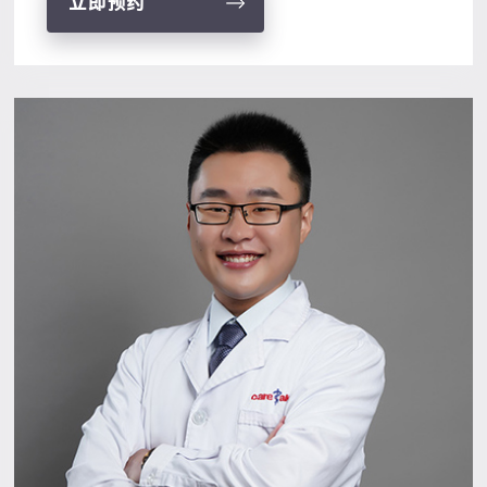
立即预约
体瘤切除术等高难度鼻眼相关和鼻颅底等鼻
内镜手术，个...