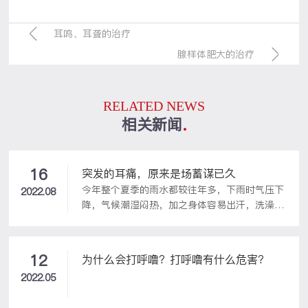
耳鸣、耳聋的治疗
腺样体肥大的治疗
RELATED NEWS
相关新闻
16
突发的耳痛，原来是场蓄谋已久
今年整个夏季的雨水都较往年多，下雨时气压下
2022.08
降，气候潮湿闷热，加之身体容易出汗，洗澡、
游泳机会增多，很多人就会出现不同程度的耳朵
痒、耳闷、耳痛等不适。最近来院看诊的统计
中，就不乏耳痛、听力下降的患者，而引发耳痛
12
为什么会打呼噜？打呼噜有什么危害？
的多数原因，居然是耵聍栓塞。很多患者不以为
2022.05
然，可是千万别小看耵聍栓塞，它会“蛰伏”在
外耳道中很久很久，有的患者的耵聍被掏出来