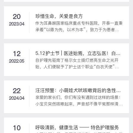
时，有酒塞那么长，连自己都吓了一跳。正常代
谢中，人体外耳道皮肤耵聍腺会产生分泌物，这
些分泌物就是通常所说的耵聍，俗称耳屎。耵聍
20
珍惜生命，关爱是良方
原本是起到保护外耳道作用的，但如果出现外
作为耳鼻喉国家临床重点专科医院，开泰一直秉
2023.04
耳...
承着“以德为先，以术为本”，致力于为患者提
供专业的医疗服务和体验。也在不断提高服务质
量、打造专业医疗团队的同时，积极履行社会责
任。多年来，医院坚持不懈地自主举办、积极参
12
5.12护士节 | 医途始焉，立志弘医！白衣
与各种义诊活动，让更多人享受到医疗资源的同
自护理先驱南丁格尔女士提灯燃亮生命之光开
之下，践行初心！开泰正青春！
2022.05
时，也提高了居民的健康素养和防病意识。
始，人们便赋予了护士这个职业“白衣天使”的
美誉，为了纪念，将她的生日5月12日定为国际
护士节，弘扬、倡导和继承南丁格尔不畏艰险、
甘于奉献、救死扶伤、勇于献身的人道主义精
22
汪汪预警：小萌娃犬吠咳嗽背后的急性喉
神，今年我国护士节的主题是“关爱护士队伍，
亲爱的家长们，你们有没有遇到过这样的场景：
炎大作战
2024.04
护佑人民健康”。三分治疗，七分护理，提升开
小宝贝突然咳嗽起来，声音却不像平常那样清
泰的医疗技术水平是核心，但打造一支优秀的护
脆，反而像是小狗在"汪汪"叫？别误会，这不是
理队伍是重点。2007年专家办院，屹立岛城15
宝宝学会了新技能，而是有可能遭遇了"狡猾"的
载，青岛开泰耳鼻喉头颈外科医院的徐欣院长始
急性喉炎。
终抱持“以德为先，以术为本，以患者为中
10
呼吸清新，健康生活 —— 特色护理服务
心”的发展理念，从细处做起、从点滴入手，重