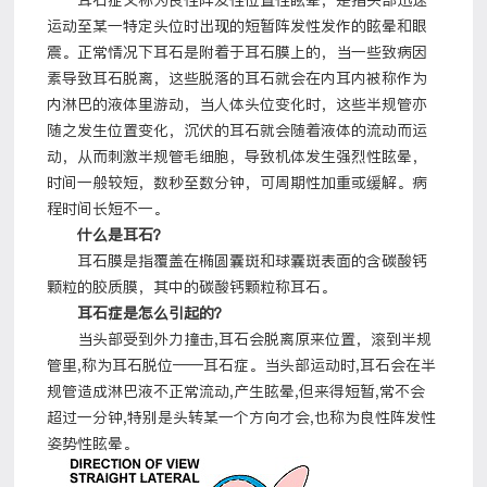
耳石症又称为良性阵发性位置性眩晕，是指头部迅速
运动至某一特定头位时出现的短暂阵发性发作的眩晕和眼
震。正常情况下耳石是附着于耳石膜上的，当一些致病因
素导致耳石脱离，这些脱落的耳石就会在内耳内被称作为
内淋巴的液体里游动，当人体头位变化时，这些半规管亦
随之发生位置变化，沉伏的耳石就会随着液体的流动而运
动，从而刺激半规管毛细胞，导致机体发生强烈性眩晕，
时间一般较短，数秒至数分钟，可周期性加重或缓解。病
程时间长短不一。
什么是耳石？
耳石膜是指覆盖在椭圆囊斑和球囊斑表面的含碳酸钙
颗粒的胶质膜，其中的碳酸钙颗粒称耳石。
耳石症是怎么引起的？
当头部受到外力撞击,耳石会脱离原来位置，滚到半规
管里,称为耳石脱位——耳石症。当头部运动时,耳石会在半
规管造成淋巴液不正常流动,产生眩晕,但来得短暂,常不会
超过一分钟,特别是头转某一个方向才会,也称为良性阵发性
姿势性眩晕。