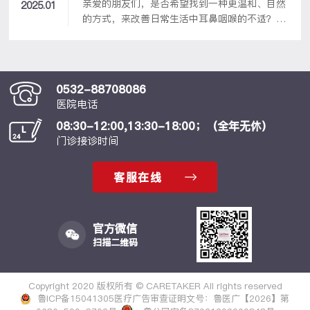
亲爱的朋友们，是否希望找到一种更温和、自然
2025.01
视护理...
的方式，来改善日常生活中耳鼻咽喉的不适？我
们一起来探索几项比较实用的服务吧！
0532-88708086
医院电话
08:30-12:00,13:30-18:00；（全年无休）
门诊接诊时间
客服在线
官方微信
扫描二维码
Copyright 2020 版权所有 © CARETAKER All rights reserved
鲁ICP备15041305
医疗广告审查证明文号：鲁医广【2026】第