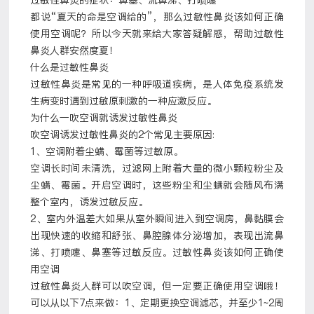
过敏性鼻炎的症状：鼻塞、流鼻涕、打喷嚏
都说
“夏天的命是空调给的”，那么过敏性鼻炎该如何正确
使用空调呢？所以今天就来给大家答疑解惑，帮助过敏性
鼻炎人群安然度夏！
什么是过敏性鼻炎
过敏性鼻炎是常见的一种呼吸道疾病，是人体免疫系统发
生病变时遇到过敏原刺激的一种应激反应。
为什么一吹空调就诱发过敏性鼻炎
吹空调诱发过敏性鼻炎的
2
个常见主要原因
:
1
、空调附着尘螨、霉菌等过敏原。
空调长时间未清洗，过滤网上附着大量的微小颗粒粉尘及
尘螨、霉菌。开启空调时，这些粉尘和尘螨就会随风布满
整个室内，诱发过敏反应。
2
、室内外温差大如果从室外瞬间进入到空调房，鼻黏膜会
出现快速的收缩和舒张、鼻腔腺体分泌增加，表现出流鼻
涕、打喷嚏、鼻塞等过敏反应。过敏性鼻炎该如何正确使
用空调
过敏性鼻炎人群可以吹空调，但一定要正确使用空调哦！
可以从以下
7
点来做：
1
、定期更换空调滤芯，并至少
1~2
周