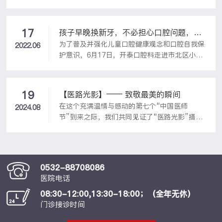
开泰耳鼻喉头颈外科医院隆重召开。
17
孩子早晚换新牙，不必担心口腔问题，对
为了普及并强化儿童口腔健康观念和口腔自我保
吗？
2022.06
护意识，6月17日，开泰口腔科走进市北区小蒙
小芭幼儿园为80多名小朋友带来了一场生动有
趣的口腔健康课，医生形象地讲述让小朋友们轻
松认知到牙齿的构造，龋齿的危害，怎样保护牙
19
【医路光影】—— 致敬最美的瞬间
齿和如何正确有效地刷牙，并为小朋友们进行免
在这个充满温情与感动的第七个“中国医师
2024.08
费口腔检查。儿童因为年幼并没有太多自我保护
节”到来之际，我们共同见证了“医路光影”摄影
意识，很容易患龋齿等儿童牙齿疾病，而许多家
大赛的圆满举办。本次活动不仅展现了医务工作
长认为儿童早晚是要换牙的，现在有点小问题不
者平凡而又不凡的工作日常，更通过一个个镜头
要紧，等换牙之后就好了。这是很严重的错误认
讲述着那些感人肺腑的故事。感谢广大网友积极
识。儿童牙齿疾病不单单是口腔问题，也很容易
响应，纷纷为喜爱的作品投出了宝贵的一票。现
引发其他疾病。常见的儿童牙齿疾病都有哪些...
0532-88708086
在，让我们一起回顾这次难忘的活动。
医院电话
08:30-12:00,13:30-18:00；（全年无休）
门诊接诊时间