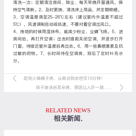
清洗一次；定期清洁房间、除尘、每天早晚开窗通风，保
持空气清新。
2
、及时更换、清洗床上用品，并定期晾晒。
3
、空调温度调至
25-26
℃左右（建议室内外温差不超过
5
℃），风速调制自动或低速，不要对着空调出风口。
4
、拖地的时候用湿抹布，能减少粉尘、尘螨飞扬。
5
、进
房间后，再打开空调；出去时提前关闭空调，并逐步打开
门窗，待接近室外温度后再出去。
6
、用一些鼻喷激素及抗
过敏的药物。
7
、长时间待在空调房，别忘了定时补充水
分。
吃完火锅嗓子疼，从就诊到去世仅10分钟！
孩子游泳后耳朵疼，原因让人吓一跳……
RELATED NEWS
相关新闻