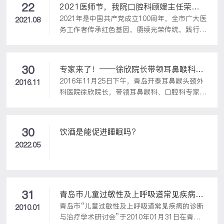
22
2021医师节，我院口腔科顾媛主任荣
2021年是中国共产党成立100周年，全市广大医
获“青岛好医生”与“崂山好医生”双项殊荣
2021.08
务工作者传承红色基因，赓续光荣传统，践行初
心使命，弘扬伟大抗疫精神，战斗在疫情防治、
疫苗接种、核酸检测和医疗服务保障等各条战线
上，全心全意守护人民健康，涌现出一大批先进
30
专家来了！——徐欣院长带领耳鼻喉科、
典型。今年的中国医师节注定难忘而有意义，祝
2016年11月25日下午，青岛开泰耳鼻喉头颈外
口腔科专家走进江西路幼儿园讲座受到大
2016.11
贺我院口腔科顾媛主任荣获“青岛好医生”与“崂
科医院徐欣院长，带领耳鼻喉科、口腔科专家走
家热烈欢迎
山好医生”双项荣誉称号。此次入选的50名“青
进江西路幼儿园，现场为大家进行了主题为“上
岛好医生”，是全市10万余名卫生健康工作者的
呼吸道疾病预防”、“儿童口腔防护”的健康讲
优秀代表。他们坚持人民至上、生命至上，用满
座，普及健康知识，努力提升耳鼻喉及口腔保护
腔的热忱和无私的奉献，尽职尽责为人民服务、
30
饮酒是能促进睡眠吗？
意识，受到了大家的热烈欢迎。
为生命站岗、为健康守门，很好地诠释了...
2022.05
31
青岛市儿童过敏性及上呼吸道常见疾病的
青岛市“儿童过敏性及上呼吸道常见疾病的诊断
诊断与治疗学术研讨会在我院成功召开
2010.01
与治疗学术研讨会”于2010年01月31日在青岛