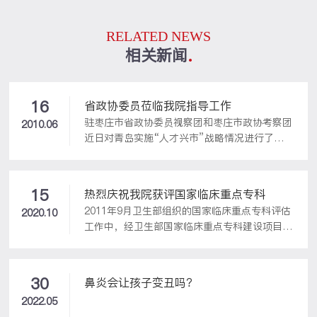
RELATED NEWS
相关新闻
16
省政协委员莅临我院指导工作
驻枣庄市省政协委员视察团和枣庄市政协考察团
2010.06
近日对青岛实施“人才兴市”战略情况进行了异
地视察。
15
热烈庆祝我院获评国家临床重点专科
2011年9月卫生部组织的国家临床重点专科评估
2020.10
工作中，经卫生部国家临床重点专科建设项目管
理委员会严格评审认定，青岛开泰耳鼻喉头颈外
科医院获选国家临床重点专科进入“国家队”，
成为全国耳鼻喉科专业唯一获得国家临床重点专
30
鼻炎会让孩子变丑吗？
科的民营医院，山东省的民营医院首次拥有了国
2022.05
家级的临床重点专科。