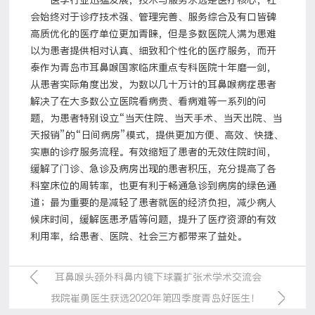
医学行业迅猛发展，技术与服务永远是医疗核心，社
会始终对于诊疗技术强、管理完善、服务综合及有口皆碑
高质优化的医疗单位更加青睐，但是多数医院人满为患难
以为患者提供相对认真、细致和个性化的医疗服务，而开
泰作为青岛市耳鼻喉国家临床重点专科医院十年磨一剑，
从患者实际角度出发，为数以几十万计的耳鼻喉病症患者
解决了在大多数公立医院看病贵、看病难等一系列的问
题，为患者特别设立“当天住院、当天手术、当天出院、当
天报销”的“日间病房”模式，提供更加方便、高效、快捷、
实惠的诊疗服务流程。有效缩短了患者的无效住院时间，
缓解了门诊、急诊及病房出现的患者积压，充分提高了各
科室床位的周转率，也更有利于畅通急诊到病房的绿色通
道；最为重要的是减轻了患者就医的经济负担，减少病人
候床时间，缓解医患矛盾等问题，提升了医疗资源的有效
利用率，给患者、医院、社会三方都带来了益处。
耳鼻喉头颈外科鼻内镜下球囊扩张术学术交流会
我院崔勇医生获选2020年第四季度青岛好医生！