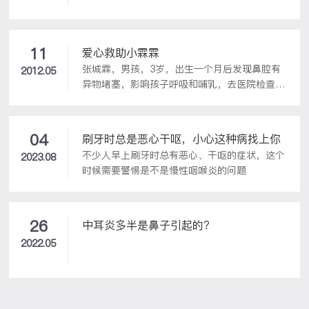
11
爱心救助小霖霖
张城霖，男孩，3岁，出生一个月后发现鼻腔有
2012.05
异物堵塞，影响孩子呼吸和哺乳，去医院检查初
步诊断为鼻部脑膜脑膨出，这种疾病危险性大随
时会带来生命危险，去当地和北京的大医院反复
就诊都因孩子小，诊断不明确而无法进一步治
04
刷牙时总是恶心干呕，小心这种病找上你
疗，每天看到孩子的痛苦感到十分愧疚，给全家
不少人早上刷牙时总有恶心、干呕的症状，这个
2023.08
的生活和精神带来沉重负担和压力。孩子一周岁
时候需要警惕是不是慢性咽喉炎的问题
时做了核磁共振检查但仍不能确诊，并怀疑囊
肿、肿瘤等多种可能。
26
中耳炎多半是鼻子引起的？
2022.05