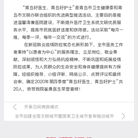
“青岛好医生、青岛好护士”是青岛市卫生健康委和青
岛市文明办联合组织的先进典型推选活动，主要目的是推
进温馨清廉医院建设，不断提升医疗卫生系统文明优质服
务水平，提高市民就医舒适度和获得感。活动采取“每月一
推，每季一评，每年一交流”的方式进行。
在新冠肺炎疫情防控常态化新形势下，全市医务工作
者秉持“以患者为中心”的服务理念，立足岗位，敬业奉
献，深刻领悟和大力弘扬抗疫精神，不断巩固和拓展疫情
防控成果，为人民群众的生命安全和身体健康提供有力保
障。经组织推荐、小组评审、网络公示、点赞评议和最终
会审，确定2020年第四季度“青岛好医生、青岛好护士”共
20人，恭贺我院崔勇医生荣登喜榜！
开泰日间病房模式
全市创建全国文明城市暨国家卫生城市复审推动城市
高质量发展三年行动动员会召开