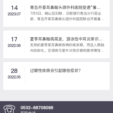
任。多年来，医院坚持不懈地自主举办、积极参
14
青岛开泰耳鼻喉头颈外科医院受邀“暑期
与各种义诊活动，让更多人享受到医疗资源的同
7月6日，崂山区妇联、日照银行青岛分行营业
儿童红色金融研学教育特训营”护航儿童
2023.07
时，也提高了居民的健康素养和防病意识。
部、青岛开泰耳鼻喉头颈外科医院联合开展暑期
健康，快乐“童”行
儿童红色金融研学教育特训营，青岛开泰耳鼻喉
医院的耳鼻喉科、口腔科医生为小朋友们做义
诊，本次义诊主要针对孩子的耳鼻喉、牙齿等进
17
夏季耳鼻喉病高发，游泳性中耳炎常识早
行检查。
炙热的夏季是耳鼻喉疾病的高发期，而且人群趋
知道
2022.06
向低龄化。空调房与室外冷热交替刺激将慢性鼻
炎、过敏性鼻炎患者置身于水深火热之中，反复
鼻塞、鼻痒、打喷嚏、流涕等不适，更要谨防诱
发哮喘或上呼吸道感染，高温干燥还易引起鼻出
28
过敏性疾病会引起哪些症状？
血；夏季游泳的人多，泳池的水不及时更换，是
2022.05
滋生病原体的温床。五官相通，不干净的水可以
从人体外耳道涌入，造成外耳道感染发炎、耳
痛、红肿，分泌物堵塞耳道，当呛水时也可以经
鼻腔、咽鼓管通道进入中耳腔，侵入导致中耳感
染、鼓室积液；儿童的咽鼓管比成年人短平宽，
防御功能差，因此更容易罹患耳部疾病。什么...
0532-88708086