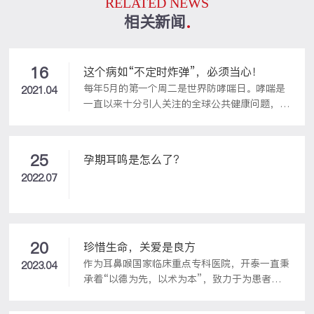
RELATED NEWS
相关新闻
16
这个病如“不定时炸弹”，必须当心！
每年5月的第一个周二是世界防哮喘日。哮喘是
2021.04
一直以来十分引人关注的全球公共健康问题，是
儿童期最为常见的慢性疾病之一，老人和儿童的
身体免疫力普遍低下，需要多加呵护与重视。哮
喘和过敏性鼻炎是同一气道、同一疾病。在鼻腔
25
孕期耳鸣是怎么了？
出现反复鼻塞、流鼻涕、鼻痒、打喷嚏等，在咽
2022.07
喉和气管则出现咽痒、咳嗽、喘憋、哮喘等症
状。拖延不治以及治疗不当则会导致严重心肺功
能障碍，甚至危及生命。大多数哮喘都是由过敏
性鼻炎迁延不愈引起，过敏性鼻炎的及时诊治是
预防哮喘发生的关键。引发过敏性鼻炎的过敏原
20
珍惜生命，关爱是良方
一般通过吸入、食入的方式进入人体导致过敏...
作为耳鼻喉国家临床重点专科医院，开泰一直秉
2023.04
承着“以德为先，以术为本”，致力于为患者提
供专业的医疗服务和体验。也在不断提高服务质
量、打造专业医疗团队的同时，积极履行社会责