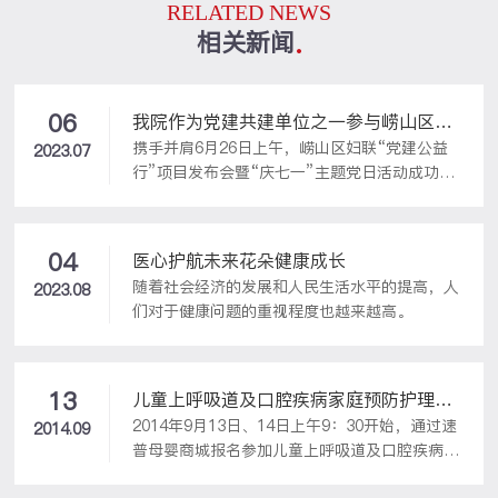
RELATED NEWS
相关新闻
06
我院作为党建共建单位之一参与崂山区妇
携手并肩6月26日上午，崂山区妇联“党建公益
联举办的“党建公益行”项目发布会暨“庆
2023.07
行”项目发布会暨“庆七一”主题党日活动成功举
七一”主题党日活动
办。崂山区妇联着力打造“巾帼红心向党”党建
品牌，深化“党建+”模式，与辖区10余家企事业
单位进行党建共建，以认领“党建公益行”项目
04
医心护航未来花朵健康成长
的形式，领办群众“微心愿”，为辖区妇儿提供
随着社会经济的发展和人民生活水平的提高，人
2023.08
暖心服务。
们对于健康问题的重视程度也越来越高。
13
儿童上呼吸道及口腔疾病家庭预防护理讲
2014年9月13日、14日上午9：30开始，通过速
座&免费健康体检
2014.09
普母婴商城报名参加儿童上呼吸道及口腔疾病家
庭预防护理讲座和儿童健康体检的小朋友们在其