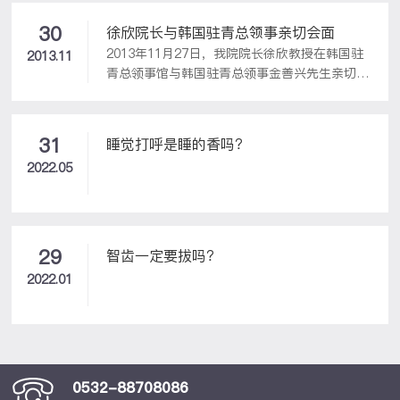
父母的带领下陆续来到开泰耳鼻喉医院。
30
徐欣院长与韩国驻青总领事亲切会面
2013年11月27日，我院院长徐欣教授在韩国驻
2013.11
青总领事馆与韩国驻青总领事金善兴先生亲切会
面，就韩国驻青人员医疗保障问题交换意见。
31
睡觉打呼是睡的香吗？
2022.05
29
智齿一定要拔吗？
2022.01
0532-88708086