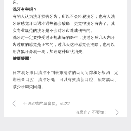
床。
洗牙有害吗？
有的人认为洗牙损害牙齿，所以不会轻易洗牙；也有人洗
牙后感觉牙齿遇冷遇热都会酸痛，更觉得洗牙有害了。其
实专业规范的洗牙是不会对牙齿造成伤害的。
洗牙时一定要找受过正规训练的医生，洗过牙后几天内牙
齿过敏的感觉是正常的，过几天这种感觉会消除，也可以
用含氟牙膏刷一刷，加速这种症状消失。
健康提醒：
日常刷牙漱口清洁不到最难清洁的齿间间隙和牙龈沟，定
期检查口腔、清洁牙缝，可以有效清新口腔、预防龋齿、
减少牙周类问题。
不讲武德的鼻窦炎，就这？
流鼻血？不要慌！