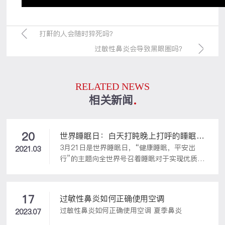
打鼾的人会随时猝死吗？
过敏性鼻炎会导致黑眼圈吗？
RELATED NEWS
相关新闻
20
世界睡眠日：白天打盹晚上打呼的睡眠真
3月21日是世界睡眠日，“健康睡眠，平安出
相
2021.03
行”的主题向全世界号召着睡眠对于实现优质生
活和改善健康的重要性。成人打鼾别忽视。专家
提醒：要警惕！不知道什么时候开始睡觉时打呼
噜的，但是家人一定比你更清楚。有习惯打呼噜
17
过敏性鼻炎如何正确使用空调
的人群，在白天和夜晚会有不同的症状表现。白
过敏性鼻炎如何正确使用空调 夏季鼻炎
2023.07
天：晨间头痛，常感困倦，容易疲劳，过度嗜睡