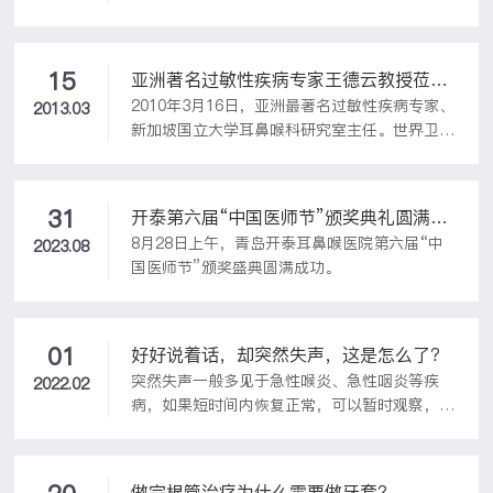
（比如在与人交谈、吃饭、看书、看电视、开
车、骑车时爱打瞌睡），情绪紊乱，精力不够集
中，记忆力衰弱，工作效率减退，容易出错和事
故。夜晚：打呼噜声大而不自知，呼吸暂停，张
15
亚洲著名过敏性疾病专家王德云教授莅院
口呼吸，不能安静入睡，容易从恶梦惊醒。为
2010年3月16日，亚洲最著名过敏性疾病专家、
坐诊，惠泽岛城重症过敏性鼻炎、哮喘患
2013.03
了...
新加坡国立大学耳鼻喉科研究室主任。世界卫生
者
组织过敏性鼻炎及哮喘专家委员会委员王德云教
授来到我院坐诊，并与我院的各位医学专家以及
青岛大学领导及教授进行了学术交流。
31
开泰第六届“中国医师节”颁奖典礼圆满成
8月28日上午，青岛开泰耳鼻喉医院第六届“中
功！
2023.08
国医师节”颁奖盛典圆满成功。
01
好好说着话，却突然失声，这是怎么了？
突然失声一般多见于急性喉炎、急性咽炎等疾
2022.02
病，如果短时间内恢复正常，可以暂时观察，一
段时期如果频繁发作，需要及时医治、通过纤维
喉镜筛查病因。急性喉炎会出现声音嘶哑、咽喉
肿痛，伴有喉痒，喉部产生较多分泌物刺激咳嗽
做完根管治疗为什么需要做牙套？