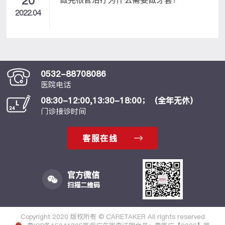
20
或咳痰，病情严重者有暂时失声风险；多继发于
2022.04
病毒感染、用声过度、局部刺激等，可伴随鼻
塞、流涕等症状；因胃食管反流而发病的患者，
则会伴有反酸、烧心以及胸骨后疼痛等症状；急
性喉炎成人一般无严重并发症，但治疗不及时或
反复发作可导致声带充血增厚、小结、息肉等；
如儿童发病的话可危及生命，由于喉部结构与
0532-88708086
成...
医院电话
08:30-12:00,13:30-18:00；（全年无休）
门诊接诊时间
客服在线
官方微信
扫描二维码
Copyright 2020 版权所有 © CARETAKER All rights reserved