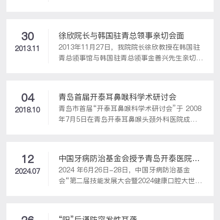
警惕有无听神经瘤可能，以免延误诊治。听神经
月4日下午，青岛开泰耳鼻喉头颈外科医院、青
瘤是一种发生于内听道和桥小脑角的良性肿瘤，
岛市耳鼻喉头颈外科研究所联合成立的“儿童颜
呈进行性缓慢发展，不会消失、不会自愈。肿瘤
面管理中心”成立大会在青岛花园大酒店隆重举
较小时可无任何症状，逐渐增大会引起患者听力
30
徐欣院长与韩国驻青总领事亲切会面
行
下降、耳鸣、平衡功能失调、面部抽搐或面瘫，
2013年11月27日，我院院长徐欣教授在韩国驻
2013.11
进...
青总领事馆与韩国驻青总领事金善兴先生亲切会
面，就韩国驻青人员医疗保障问题交换意见。
04
青岛首届开泰耳鼻喉科学术研讨会
青岛市首届“开泰耳鼻喉科学术研讨会”于 2008
2018.10
年7月5日在青岛开泰耳鼻喉头颈外科医院成功
举办。
12
中国牙病防治基金会授予青岛开泰医院口
2024 年6月26日-28日，中国牙病防治基金
腔科“健康口腔推广基地”称号
2024.07
会“第二届技能发展大会暨2024健康口腔大世
界”会议在安徽合肥顺利召开。会上，基金会举
行了“健康口腔推广基地”授牌仪式，青岛开泰
耳鼻喉头颈外科医院荣获“健康口腔推广基
“阳”后谨防突发性耳聋