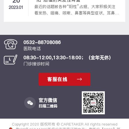
26
地”称号。
最近的话题被各种“阳性”占据，大家积极关注
2023.01
着发热、咽痛、咳嗽、鼻塞等典型症状，耳鼻喉
科门诊最近络绎不绝的人群，反而很多突发性耳
聋和分泌性中耳炎的患者，表现为听力下降、耳
闷、耳鸣、眩晕等，许多患者在感染新冠病毒后
出现“突聋”，请务必引起重视。突发性耳聋，
0532-88708086
又称特发性突聋，常常原因不明，多认为与病毒
医院电话
感染、内耳微循环障碍、免疫疾病、内淋巴积水
08:30-12:00,13:30-18:00；（全年无休）
等因素相关，往往单侧耳朵突聋，可伴耳鸣、耳
门诊接诊时间
闷、眩晕、恶心、呕吐等症状，严重与否因人而
异，从轻度到完全性耳聋不等，通常根据纯音测
听检查来判断听力损失情况和突聋的程度。...
客服在线
官方微信
扫描二维码
Copyright 2020 版权所有 © CARETAKER All rights reserved