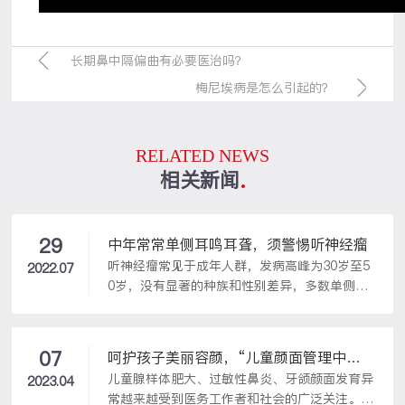
长期鼻中隔偏曲有必要医治吗？
梅尼埃病是怎么引起的？
RELATED NEWS
相关新闻
29
中年常常单侧耳鸣耳聋，须警惕听神经瘤
听神经瘤常见于成年人群，发病高峰为30岁至5
2022.07
0岁，没有显著的种族和性别差异，多数单侧发
病，早期患者会时感单侧渐进性听力下降、耳
鸣，部分患者可表现为突发性耳聋的情况。城市
中青年特别是白领人士，由于工作压力大、睡眠
07
呵护孩子美丽容颜，“儿童颜面管理中
少、应酬多，发生耳鸣耳聋的现象也是逐年增
儿童腺样体肥大、过敏性鼻炎、牙颌颜面发育异
心”正式成立
2023.04
加，单纯的耳鸣耳聋要积极进行治疗，同时也要
常越来越受到医务工作者和社会的广泛关注。4