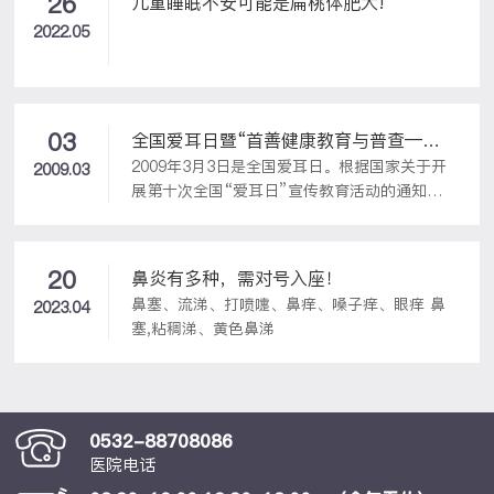
26
儿童睡眠不安可能是扁桃体肥大!
2022.05
03
全国爱耳日暨“首善健康教育与普查——
2009年3月3日是全国爱耳日。根据国家关于开
天使回声（百名失聪儿童救助）行动”
2009.03
展第十次全国“爱耳日”宣传教育活动的通知要
求，有效推进“青岛红十字天使计划——助医项
目”的实施，关注贫困家庭的失聪儿童，推进青
岛健康公益事业的发展。3月1日上午10：30在
20
鼻炎有多种，需对号入座！
阳光百货三楼会员俱乐部，青岛开泰耳鼻喉头颈
鼻塞、流涕、打喷嚏、鼻痒、嗓子痒、眼痒 鼻
2023.04
外科医院向青岛市红十字会捐款慈善金10万
塞,粘稠涕、黄色鼻涕
元，启动第十次全国爱耳日暨“首善健康教育与
普查——天使回声（百名失聪儿童救助）行
动”。
0532-88708086
医院电话