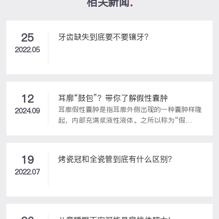
相关新闻
25
牙齿缺失到底要不要镶牙？
2022.05
12
耳廓“鼓包”？带你了解假性囊肿
耳廓假性囊肿是指耳廓外侧出现的一种囊肿样隆
2024.09
起，内部充满浆液性液体。之所以称为“假
性”，是因为这种囊肿缺乏完整意义上的囊壁结
构，不同于传统意义上的囊肿。
19
烤瓷冠和全瓷管到底有什么区别？
2022.07