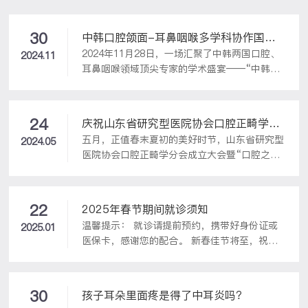
30
中韩口腔颌面-耳鼻咽喉多学科协作国际
2024年11月28日，一场汇聚了中韩两国口腔、
研讨会圆满落幕
2024.11
耳鼻咽喉领域顶尖专家的学术盛宴——“中韩口
腔颌面-耳鼻咽喉多学科协作国际研讨会”，在
美丽的海滨城市青岛成功召开。本次会议由山东
省保健科技协会口腔颌面头颈医学分会、青岛市
24
庆祝山东省研究型医院协会口腔正畸学分
医学会儿童耳鼻咽喉与颜面管理多学科联合专业
五月，正值春末夏初的美好时节，山东省研究型
会成立，我院荣膺副主任委员单位
2024.05
委员会主办，青岛开泰耳鼻喉头颈外科医院承
医院协会口腔正畸学分会成立大会暨“口腔之美
办，旨在通过加强专业领域的国际交流与合作，
——医学与艺术的交汇”学术研讨会于5月10日
促进相关医学技术的发展与创新。
盛大召开。此次盛会汇聚了全国二百多位口腔正
畸领域的专家学者，共同见证了山东省正畸事业
22
2025年春节期间就诊须知
迈入新的发展阶段。山东省研究型医院协会，是
温馨提示： 就诊请提前预约，携带好身份证或
2025.01
全省具有科研项目和任务的医院成立的协会，是
医保卡，感谢您的配合。 新春佳节将至，祝您
省内顶尖的具有科、教、研能力的重要平台。此
阖家欢乐、身体健康！新的一年，我们依旧全心
次成立“口腔正畸学分会”，旨在汇聚全省口腔
全意为您的健康保驾护航！
正畸领域的精英力量，共同推动山东省口腔正畸
学科的进步与创新。▲专委会成立大会现场经过
30
孩子耳朵里面疼是得了中耳炎吗？
严格的选举程序，山东省口腔医院（山东大...