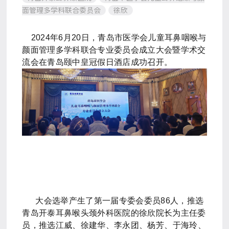
面管理多学科联合委员会
徐欣
2024年6月20日，青岛市医学会儿童耳鼻咽喉与
颜面管理多学科联合专业委员会成立大会暨学术交
流会在青岛颐中皇冠假日酒店成功召开。
大会选举产生了第一届专委会委员86人，推选
青岛开泰耳鼻喉头颈外科医院的徐欣院长为主任委
员，推选
江威
、
徐建华、李永团
、
杨芳
、
于海玲
、