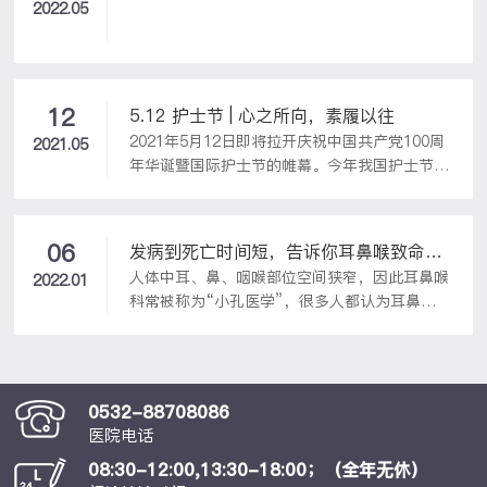
2022.05
12
5.12 护士节 | 心之所向，素履以往
2021年5月12日即将拉开庆祝中国共产党100周
2021.05
年华诞暨国际护士节的帷幕。今年我国护士节的
主题是“传承红色基因，创新发展护理”。她们
是近一年中，最令患者满意，活跃于“当天住
院、当天手术、当天出院、当天报销”日间病房
06
发病到死亡时间短，告诉你耳鼻喉致命的
《住院治疗满意度调查表》上的佼佼者，她们都
人体中耳、鼻、咽喉部位空间狭窄，因此耳鼻喉
三种急症
2022.01
有三甲综合医院工作和实习的经历，敏捷与智慧
科常被称为“小孔医学”，很多人都认为耳鼻喉
兼备，护理经验丰富，重要的是扎针、拔针一点
科看的是小疾病，但别忽略了咽喉可是人体呼吸
也不疼！不同于其他医院，她们会异口同声说出
要塞，一旦出现问题未及时医治，危及生命可能
喜欢留在开泰的3点理由：人际关系超Easy，工
只需要短短几分钟或几小时。会厌炎、鼻出血、
作环境超Ok，团队氛围超Nice！全院最最最温
气道异物并称为耳鼻喉科三大急症，因起病急、
柔，自带招小朋友喜爱技能！上懂药剂心理护理
0532-88708086
无征兆、误诊漏诊等因素，凶险堪比心脑血管疾
诊...
医院电话
病。严重的急性会厌炎引起咽喉疼痛、吞咽、呼
08:30-12:00,13:30-18:00；（全年无休）
吸困难，当出现高度水肿能造成呼吸道堵塞从而