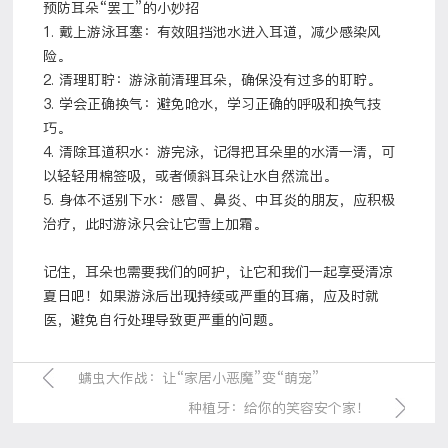
预防耳朵“罢工”的小妙招
1. 戴上游泳耳塞：有效阻挡池水进入耳道，减少感染风
险。
2. 清理耵聍：游泳前清理耳朵，确保没有过多的耵聍。
3. 学会正确换气：避免呛水，学习正确的呼吸和换气技
巧。
4. 清除耳道积水：游完泳，记得把耳朵里的水清一清，可
以轻轻用棉签吸，或者倾斜耳朵让水自然流出。
5. 身体不适别下水：感冒、鼻炎、中耳炎的朋友，应积极
治疗，此时游泳只会让它雪上加霜。
记住，耳朵也需要我们的呵护，让它和我们一起享受清凉
夏日吧！如果游泳后出现持续或严重的耳痛，应及时就
医，避免自行处理导致更严重的问题。
螨虫大作战：让“家居小恶魔”变“萌宠”
种植牙：给你的笑容安个家！