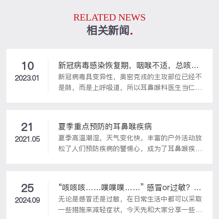
RELATED NEWS
相关新闻
10
新冠病毒感染恢复期，咽喉不适，总咳嗽
新冠病毒具变异性，奥密克戎的主攻部位已经不
怎么办？
2023.01
是肺，而是上呼吸道，所以耳鼻喉科医生当仁不
让成了抗疫的主角。新冠转阴后不发烧了，鼻子
不“塞水泥”了，嗓子不“吞刀片”了，但还是一
直干咳，没完没了，怎么止住？感染新冠病毒，
21
夏季重点预防的耳鼻喉疾病
发烧后多数人都有咽干、咽痛、咳嗽的症状，唯
夏季高温潮湿，天气变化快，丰富的户外活动放
2021.05
独咳嗽迁延不愈，咽喉部还总是易积痰，有过敏
松了人们预防疾病的警惕心，成为了耳鼻喉疾病
性鼻炎伴哮喘或鼻窦炎患者，难受程度更加严
的高发期。鼻炎一边有空调、冷饮的冰爽，一边
重。新冠恢复期的气道处于“超敏状态”，冬季
是炎热的室外，不断刺激下，人们的鼻腔血管热
室内外有温度差、呼吸冷气会刺激反复咳嗽，过
胀冷缩，鼻塞、鼻痒不说，封闭的室内，接触大
早运动反而加重气道高反应和肺呼吸负担，容易
25
“咳咳咳……噗噗噗……” 感冒or过敏？最
量聚积的过敏原，易诱发过敏性鼻炎；游泳水池
导致肺炎、哮喘发生。咳嗽利于排出呼吸道...
无论是感冒还是过敏，在日常生活中都可以采取
近你有没有老听见这样的声音？
2024.09
中的消毒物质对鼻粘膜有刺激作用，呛水后，含
一些措施来减轻症状，今天先和大家分享一些应
有细菌的水进入鼻腔，带入鼻窦，易诱发鼻窦