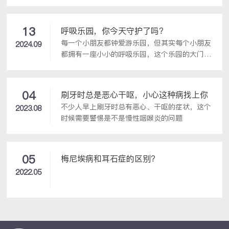
对过敏的防护措施：
炎。中耳炎夏季人体新陈代谢快，除了游泳、冲
凉、多汗导致耳朵进水藏菌侵入耳道易引发炎症
外，鼻不通气、烟酒刺激也容易引起鼻咽部水肿
13
呼吸乐园，你今天守护了吗？
导致中耳炎。扁桃体、腺样体肥大、咽鼓管功...
每一个小朋友都钟爱游乐园，但其实每个小朋友
2024.09
都拥有一座小小的呼吸乐园，这个乐园的大门就
是他们那娇小却至关重要的鼻子。
04
刷牙时总是恶心干呕，小心这种病找上你
不少人早上刷牙时总有恶心、干呕的症状，这个
2023.08
时候需要警惕是不是慢性咽喉炎的问题
05
梅尼埃病和耳石症的区别？
2022.05