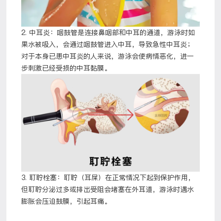
2. 中耳炎：咽鼓管是连接鼻咽部和中耳的通道，游泳时如
果水被吸入，会通过咽鼓管进入中耳，导致急性中耳炎；
对于本身已患中耳炎的人来说，游泳会使病情恶化，进一
步刺激已经受损的中耳黏膜。
3. 耵聍栓塞：耵聍（耳屎）在正常情况下起到保护作用，
但耵聍分泌过多或排出受阻会堵塞在外耳道，游泳时遇水
膨胀会压迫鼓膜，引起耳痛。